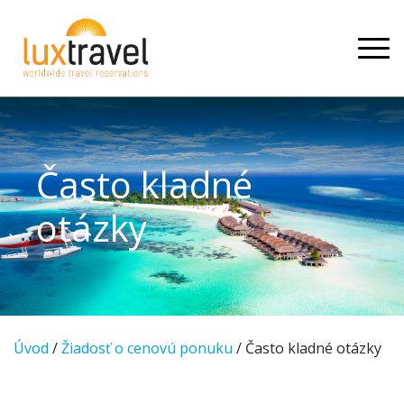
Často kladné
otázky
Úvod
/
Žiadosť o cenovú ponuku
/ Často kladné otázky