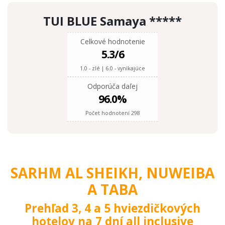
841 €
FAMILY
od
TUI BLUE Samaya *****
Celkové hodnotenie
5.3
/6
1.0 - zlé | 6.0 - vynikajúce
Odporúča daľej
96.0
%
Počet hodnotení 298
SARHM AL SHEIKH, NUWEIBA
A TABA
Prehľad 3, 4 a 5 hviezdičkových
Sharm el Sheikh, Nuweiba a Taba
(Egy
Sharm el Sheikh, Nuweiba a Taba
hotelov na 7 dní all inclusive
(Egy
6 nocí
Vídeň