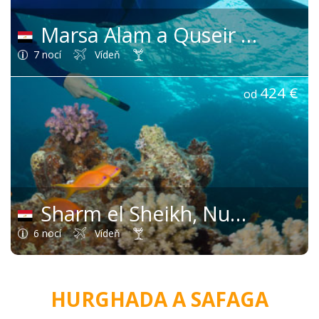
Marsa Alam a Quseir
(Egypt)
7 nocí
Vídeň
424 €
od
Sharm el Sheikh, Nuweiba a Taba
6 nocí
Vídeň
HURGHADA A SAFAGA