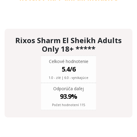
Sharm el Sheikh, Nuweiba a Taba
(Egy
Rixos Sharm El Sheikh Adults Only 18+ *****
6 nocí
Vídeň
6 nocí
Vídeň
6 nocí
Vídeň
519 €
VÝHODNÉ
od
519 €
FAMILY
od
621 €
LUXUS *****
od
1 096 €
LUXUS *****
od
Rixos Sharm El Sheikh Adults
Only 18+ *****
Celkové hodnotenie
5.4
/6
1.0 - zlé | 6.0 - vynikajúce
Odporúča daľej
93.9
%
Počet hodnotení 115