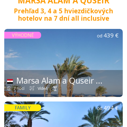
MARSA ALAM A QUSEIR
Prehľad 3, 4 a 5 hviezdičkových
hotelov na 7 dní all inclusive
439 €
VÝHODNÉ
od
Marsa Alam a Quseir
(Egypt)
7 nocí
Vídeň
494 €
FAMILY
od