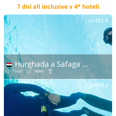
7 dní all inclusive v 4* hoteli
432 €
od
Hurghada a Safaga
(Egypt)
7 nocí
Vídeň
439 €
od