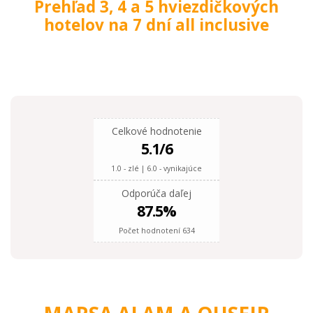
Prehľad 3, 4 a 5 hviezdičkových
Hurghada a Safaga
(Egypt)
Hurghada a Safaga
hotelov na 7 dní all inclusive
(Egypt)
7 nocí
Vídeň
Hurghada a Safaga
(Egypt)
7 nocí
Vídeň
7 nocí
Vídeň
nocí
425 €
VÝHODNÉ
od
432 €
FAMILY
od
543 €
LUXUS *****
od
0 €
od
Celkové hodnotenie
5.1
/6
1.0 - zlé | 6.0 - vynikajúce
Odporúča daľej
87.5
%
Počet hodnotení 634