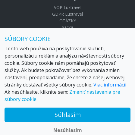
VOP Luxtravel
GDPR Luxtravel
OTÁZKY
Sacka
SÚBORY COOKIE
Luxtravel s.r.o.
Komenského 485/24
Tento web používa na poskytovanie služieb,
Dunajská Streda 92901
personalizáciu reklám a analýzu návštevnosti súbory
Otváracie hodiny
:
Pondelok - Piatok 09:00-17:00
cookie. Súbory cookie nám pomáhajú poskytovať
služby. Ak budete pokračovať bez vykonania zmien
nastavení, predpokladáme, že chcete z našej webovej
stránky dostávať všetky súbory cookie.
Viac informácií
Ak nesúhlasíte, kliknite sem:
Zmeniť nastavenia pre
súbory cookie
Súhlasím
© 2026 Trax – your travel web creator and travel products
marketplace
Nesúhlasím