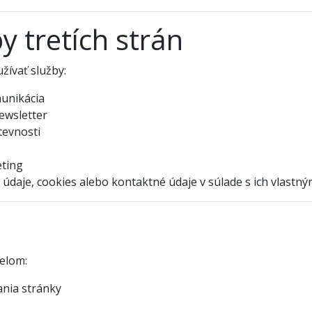
y tretích strán
ívať služby:
munikácia
ewsletter
tevnosti
eting
 údaje, cookies alebo kontaktné údaje v súlade s ich vlast
elom:
nia stránky