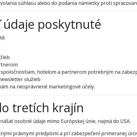
olania súhlasu alebo do podania námietky proti spracovan
údaje poskytnuté
té:
užieb
rtnerom
 spoločnostiam, hotelom a partnerom potrebným na zabezp
newsletter služieb
anám na neoprávnené marketingové účely.
o tretích krajín
renášať osobné údaje mimo Európskej únie, najmä do USA.
atnými právnymi predpismi a pri zabezpečení primeranej úr