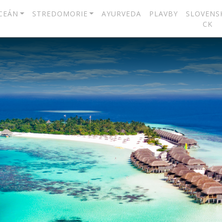
CEÁN
STREDOMORIE
AYURVEDA
PLAVBY
SLOVENS
CK