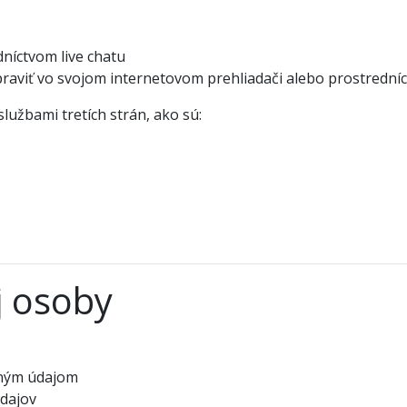
níctvom live chatu
raviť vo svojom internetovom prehliadači alebo prostredníc
užbami tretích strán, ako sú:
j osoby
bným údajom
dajov