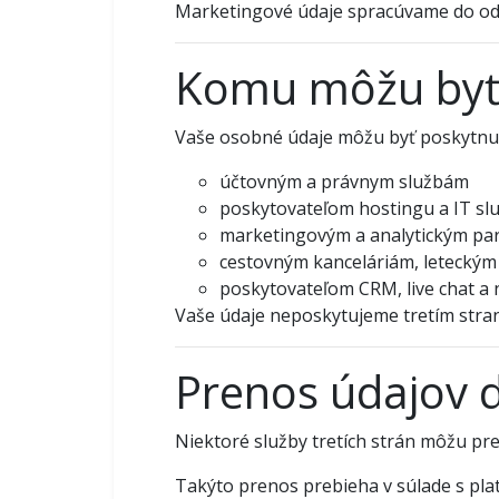
Marketingové údaje spracúvame do odv
Komu môžu byť 
Vaše osobné údaje môžu byť poskytnu
účtovným a právnym službám
poskytovateľom hostingu a IT sl
marketingovým a analytickým pa
cestovným kanceláriám, leteckým
poskytovateľom CRM, live chat a 
Vaše údaje neposkytujeme tretím str
Prenos údajov d
Niektoré služby tretích strán môžu p
Takýto prenos prebieha v súlade s pl