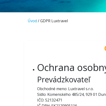
Úvod
/ GDPR Luxtravel
Ochrana osobný
Prevádzkovateľ
Obchodné meno: Luxtravel s.r.o.
Sídlo: Komenského 485/24, 929 01 Dun
IČO: 52132471
IČ DPH: SK2120905116